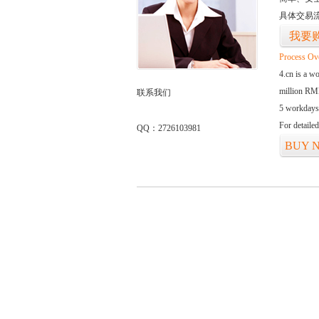
具体交易
我要
Process Ov
4.cn is a w
million RMB
联系我们
5 workdays
For detaile
QQ：2726103981
BUY 