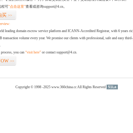
流程可
“点击这里”
查看或咨询support@4.cn。
购买
>>
erview:
orld leading domain escrow service platform and ICANN-Accredited Registrar, with 6 years ri
 transaction volume every year. We promise our clients with professional, safe and easy third-
.
d process, you can
“visit here”
or contact support@4.cn.
NOW
>>
Copyright © 1998 -2025 www.360china.cc All Rights Reserved
51La