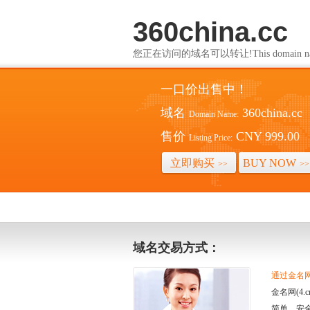
360china.cc
您正在访问的域名可以转让!This domain name i
一口价出售中！
域名
360china.cc
Domain Name:
售价
CNY 999.00
Listing Price:
立即购买
BUY NOW
>>
>>
域名交易方式：
通过金名网(
金名网(4
简单、安